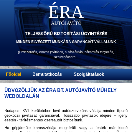
ÉRA
AUTÓJAVÍTÓ
TELJESKÖRŰ BIZTOSÍTÁSI ÜGYINTÉZÉS
MINDEN ELVÉGZETT MUNKÁRA GARANCIÁT VÁLLALUNK
gumiszerelés, lakatos javítások, autószállítás, hőkamrás fényezés,
szélvédőcsere...
Főoldal
Bemutatkozás
Szolgáltatások
ÜDVÖZÖLJÜK AZ ÉRA BT. AUTÓJAVÍTÓ MŰHELY
WEBOLDALÁN
Budapest XVI. kerületében lévő autószervizünk vállalja minden típusú
gépkocsi javítását garanciával. Hosszabb javítások idejére – igény
esetén - térítésmentes csereautót biztosítunk.
Ha gépjárműje karosszériája megsérült vagy a festék már kissé