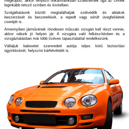
megkopott, akkor fényező hőkamráinkban születhetnek újjá az Önnek
leginkább tetsző színben és kivitelben.
Szolgáltatásink között megtalálhatják szélvédők és ablakok
beszerzését és beszerelését, a repedt vagy sérült üvegfelületek
cseréjét is.
Amennyiben járművének rövidesen műszaki vizsgán kell részt vennie,
akkor nálunk jó helyen jár. A vizsgára való felkészítésben és a
vizsgáztatásban már több tízéves tapasztalattal rendelkezünk.
Vállaljuk balesetet szenvedett autója teljes körű biztosítási
ügyintézését, helyszíni kárfelvételét is.